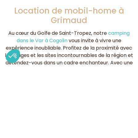
Location de mobil-home à
Grimaud
Au cœur du Golfe de Saint-Tropez, notre
camping
dans le Var à Cogolin
vous invite à vivre une
expérience inoubliable. Profitez de la proximité avec
les plages et les sites incontournables de la région et
détendez-vous dans un cadre enchanteur. Avec une
offre diversifiée de
location de mobil-home près de
Grimaud
, notre camping est un lieu de détente et
d’amusement pour tous, entre baignades, nuits
paisibles et activités adaptées aux enfants.
Nos hébergements