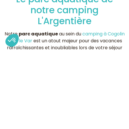
notre camping
L'Argentière
Notre
parc aquatique
au sein du
camping à Cogolin
dans le Var
est un atout majeur pour des vacances
rafraîchissantes et inoubliables lors de votre séjour
dans le Var en Provence-Alpes-Côte-d’Azur
.
Conçu pour répondre aux attentes de tous, le
parc
aquatique de notre camping dans le Var
est le lieu
de partage idéal de chaque membre de votre
famille… tant pour barboter avec vos enfants que
lézarder sur nos bains de soleil à l’ombre des palmiers.
Après une balade au marché de Saint-Tropez, venez
vous détendre, respirer, et sentir l’eau fraîche de
notre
parc aquatique au cœur du Golfe de Saint
Tropez.
Vivez des moments de lâcher prise et aussi de