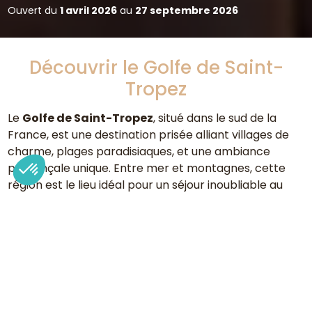
Ouvert du
1 avril 2026
au
27 septembre 2026
Découvrir le Golfe de Saint-
Tropez
Le
Golfe de Saint-Tropez
, situé dans le sud de la
France, est une destination prisée alliant villages de
charme, plages paradisiaques, et une ambiance
provençale unique. Entre mer et montagnes, cette
région est le lieu idéal pour un séjour inoubliable au
sein de notre
camping dans le Var
, et ce que vous
soyez en quête de détente, d’aventure, ou
d’immersion culturelle. Découvrez tout ce que le golfe
de Saint-Tropez a à offrir et laissez-vous séduire par
ses paysages méditerranéens, ses marchés typiques,
et ses nombreuses activités pour tous les goûts.