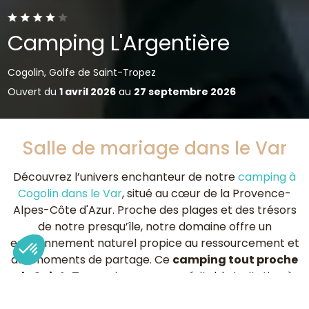
Camping L'Argentière
Cogolin, Golfe de Saint-Tropez
Ouvert du
1 avril 2026
au
27 septembre 2026
Salle de mariage dans le Var
Découvrez l’univers enchanteur de notre
camping à
Cogolin dans le Var
, situé au cœur de la Provence-
Alpes-Côte d'Azur. Proche des plages et des trésors
de notre presqu’île, notre domaine offre un
environnement naturel propice au ressourcement et
aux moments de partage. Ce
camping tout proche
de Saint-Tropez
incarne une véritable invitation à
une journée qui se doit d'être inoubliable, où confort et