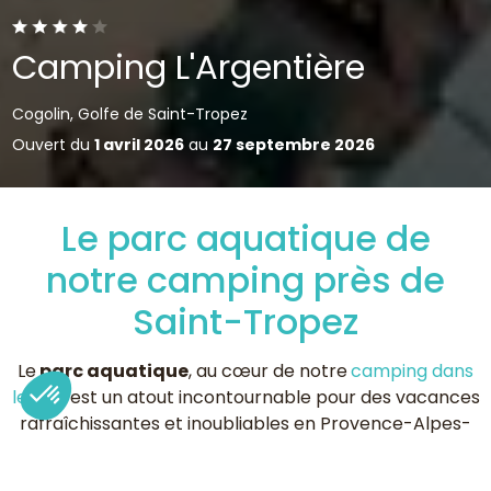
Camping L'Argentière
Cogolin, Golfe de Saint-Tropez
Ouvert du
1 avril 2026
au
27 septembre 2026
Le parc aquatique de
notre camping près de
Saint-Tropez
Le
parc aquatique
, au cœur de notre
camping dans
le Var
, est un atout incontournable pour des vacances
rafraîchissantes et inoubliables en Provence-Alpes-
Côte d'Azur. Conçu pour répondre aux besoins de tous
les membres de la famille, il est l'endroit idéal pour