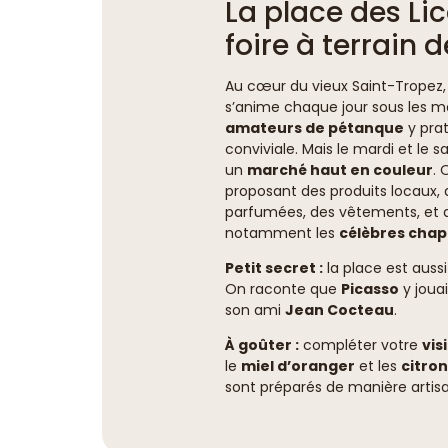
La place des Li
foire à terrain
Au cœur du vieux Saint-Tropez,
s’anime chaque jour sous les ma
amateurs de pétanque
y prat
conviviale. Mais le mardi et le
un
marché haut en couleur
. 
proposant des produits locaux, 
parfumées, des vêtements, et de
notamment les
célèbres chape
Petit secret :
la place est aussi
On raconte que
Picasso
y joua
son ami
Jean Cocteau
.
À goûter :
compléter votre
vis
le
miel d’oranger
et les
citron
sont préparés de manière artisa