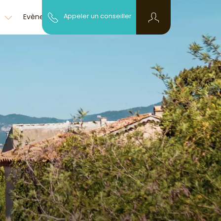
Découvrir la
z
Evènementiel
Appeler un conseiller
FAQ
région