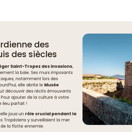
ardienne des
is des siècles
éger Saint-Tropez des invasions
,
sement la baie. Ses murs imposants
ttaques, notamment lors des
jourd’hui, elle abrite le
Musée
peut découvrir des récits émouvants
 Pour ajouter de la culture à votre
e lieu parfait !
elle joua un
rôle crucial pendant la
es Tropéziens y surveillaient la mer
e la flotte ennemie.