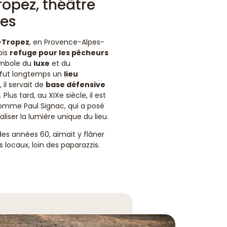
ropez, théâtre
les
t-Tropez
, en Provence-Alpes-
ois
refuge pour les pêcheurs
symbole du
luxe
et du
l fut longtemps un
lieu
il servait de
base défensive
Plus tard, au XIXe siècle, il est
comme Paul Signac, qui a posé
liser la lumière unique du lieu.
des années 60, aimait y flâner
locaux, loin des paparazzis.