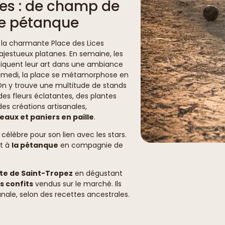
ces : de champ de
 de pétanque
 la charmante Place des Lices
jestueux platanes. En semaine, les
iquent leur art dans une ambiance
 samedi, la place se métamorphose en
On y trouve une multitude de stands
des fleurs éclatantes, des plantes
s créations artisanales,
aux et paniers en paille
.
 célèbre pour son lien avec les stars.
it à
la pétanque
en compagnie de
ite de Saint-Tropez
en dégustant
s confits
vendus sur le marché. Ils
nale, selon des recettes ancestrales.