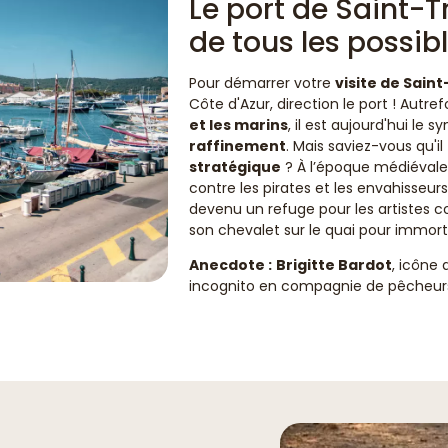
Le port de Saint-T
de tous les possib
Pour démarrer votre
visite de Sain
Côte d'Azur, direction le port ! Autref
et les marins
, il est aujourd'hui le 
raffinement
. Mais saviez-vous qu'i
stratégique
? À l’époque médiévale, 
contre les pirates et les envahisseurs. 
devenu un refuge pour les artistes 
son chevalet sur le quai pour immorta
Anecdote :
Brigitte Bardot
, icône 
incognito en compagnie de pêcheurs 