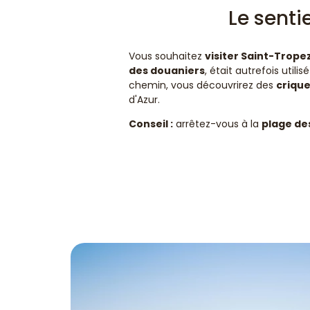
Le senti
Vous souhaitez
visiter Saint-Trope
des douaniers
, était autrefois util
chemin, vous découvrirez des
crique
d'Azur.
Conseil :
arrêtez-vous à la
plage des