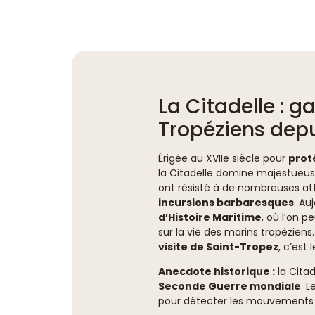
La Citadelle : g
Tropéziens depu
Érigée au XVIIe siècle pour
prot
la Citadelle domine majestueu
ont résisté à de nombreuses a
incursions barbaresques
. Au
d’Histoire Maritime
, où l’on 
sur la vie des marins tropéziens.
visite de Saint-Tropez
, c’est l
Anecdote historique :
la Citad
Seconde Guerre mondiale
. L
pour détecter les mouvements d