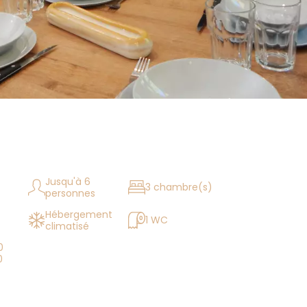
Jusqu'à 6
3 chambre(s)
personnes
Hébergement
1 WC
climatisé
0
0