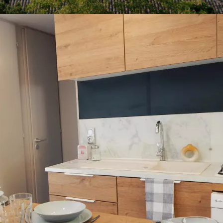
unêlia Prestige
Argentière