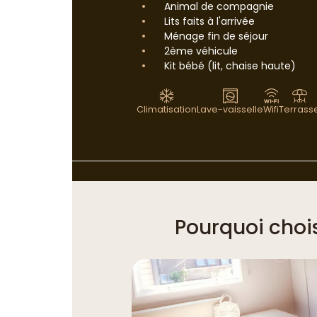
Animal de compagnie
Lits faits à l'arrivée
Ménage fin de séjour
2ème véhicule
Kit bébé (lit, chaise haute)
Climatisation
Lave-vaisselle
Wifi
Terrass
Pourquoi choi