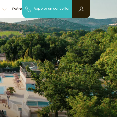
Découvrir la
z
Evènementiel
Appeler un conseiller
FAQ
région