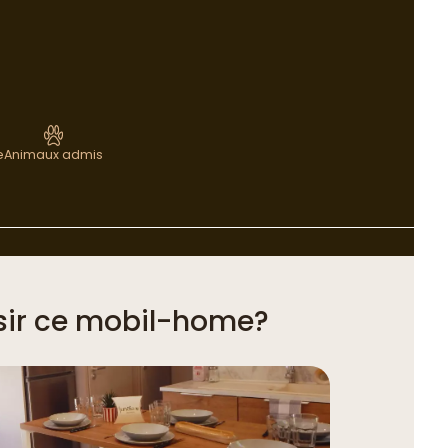
e
Animaux admis
sir ce mobil-home?